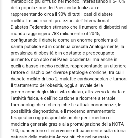
metabolico più diffuso nel mondo, interessando il 5-10%
della popolazione dei Paesi industrializzati e
rappresentando circa il 90% di tutti i casi di diabete
mellito. Le più recenti proiezioni dell’International
Diabetes Federation stimano che il numero di diabetici nel
mondo raggiungerà 783 milioni entro il 2045,
configurando il diabete come un enorme problema di
sanità pubblica ed in continua crescita.Analogamente, la
prevalenza di obesità è in costante e preoccupante
aumento, non solo nei Paesi occidentali ma anche in
quelli a basso-medio reddito, rappresentando un ulteriore
fattore di rischio per diverse patologie croniche, tra cui il
diabete mellito di tipo 2, malattie cardiovascolari e tumori.
Il trattamento dell’obesità, oggi, si avvale della
promozione degli stili di vita salutari, attraverso la dieta e
l’attività fisica, e dell’indicazione a ricorrere a terapie
farmacologiche e chirurgiche.Le attuali conoscenze, le
possibilità diagnostiche, e il moderno armamentario
terapeutico oggi disponibile anche per il medico di
medicina generale grazie alla promulgazione della NOTA
100, consentono di intervenire efficacemente sulla storia
naturale della malattia.Ancor più che nel passato,