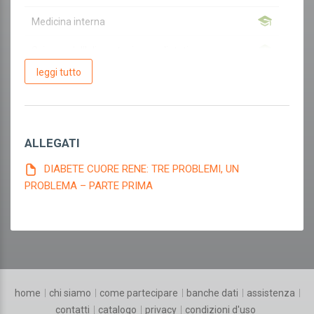
Medicina interna
Scienza dell'alimentazione e dietetica
leggi tutto
Dietista
Dietista
ALLEGATI
Altro
DIABETE CUORE RENE: TRE PROBLEMI, UN
Altro
PROBLEMA – PARTE PRIMA
home
chi siamo
come partecipare
banche dati
assistenza
contatti
catalogo
privacy
condizioni d'uso