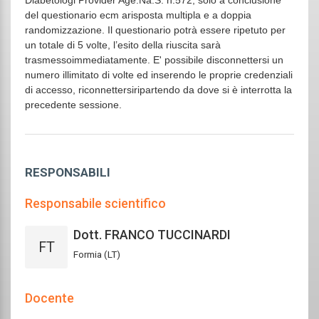
Diabetologi Provider Age.Na.S. n.572, solo a conclusione
del questionario ecm a
risposta multipla e a doppia
randomizzazione. Il questionario potrà essere ripetuto per
un totale di 5 volte, l’esito della riuscita sarà
trasmesso
immediatamente. E' possibile disconnettersi un
numero illimitato di volte ed inserendo le proprie credenziali
di accesso, riconnettersi
ripartendo da dove si è interrotta la
precedente sessione.
RESPONSABILI
Responsabile scientifico
Dott. FRANCO TUCCINARDI
FT
Formia (LT)
Docente